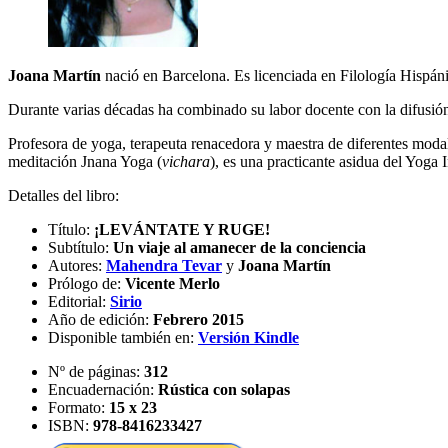
Joana Martín
nació en Barcelona. Es licenciada en Filología Hispánic
Durante varias décadas ha combinado su labor docente con la difusión 
Profesora de yoga, terapeuta renacedora y maestra de diferentes modali
meditación Jnana Yoga (
vichara
), es una practicante asidua del Yoga I
Detalles del libro:
Título:
¡LEVÁNTATE Y RUGE!
Subtítulo:
Un viaje al amanecer de la conciencia
Autores:
Mahendra Tevar
y
Joana Martín
Prólogo de:
Vicente Merlo
Editorial:
Sirio
Año de edición:
Febrero 2015
Disponible también en:
Versión Kindle
Nº de páginas:
312
Encuadernación:
Rústica con solapas
Formato:
15 x 23
ISBN:
978-8416233427