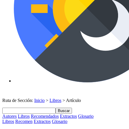
Ruta de Sección:
Inicio
>
Libros
> Artículo
Buscar
Autores
Libros
Recomendados
Extractos
Glosario
Libros
Recomen
Extractos
Glosario