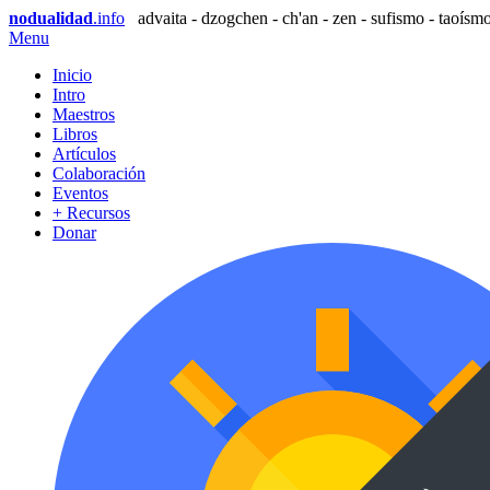
nodualidad
.info
advaita - dzogchen - ch'an - zen - sufismo - taoísmo
Menu
Inicio
Intro
Maestros
Libros
Artículos
Colaboración
Eventos
+ Recursos
Donar