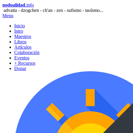
nodualidad
.info
advaita - dzogchen - ch'an - zen - sufismo - taoísmo...
Menu
Inicio
Intro
Maestros
Libros
Artículos
Colaboración
Eventos
+ Recursos
Donar