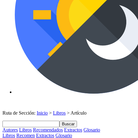
Ruta de Sección:
Inicio
>
Libros
> Artículo
Buscar
Autores
Libros
Recomendados
Extractos
Glosario
Libros
Recomen
Extractos
Glosario