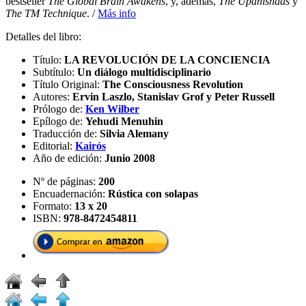
bestseller
The Global Brain Awakens
, y, además,
The Upanishads
y
The TM Technique
. /
Más info
Detalles del libro:
Título:
LA REVOLUCIÓN DE LA CONCIENCIA
Subtítulo:
Un diálogo multidisciplinario
Título Original:
The Consciousness Revolution
Autores:
Ervin Laszlo, Stanislav Grof y Peter Russell
Prólogo de:
Ken Wilber
Epílogo de:
Yehudi Menuhin
Traducción de:
Silvia Alemany
Editorial:
Kairós
Año de edición:
Junio 2008
Nº de páginas:
200
Encuadernación:
Rústica con solapas
Formato:
13 x 20
ISBN:
978-8472454811