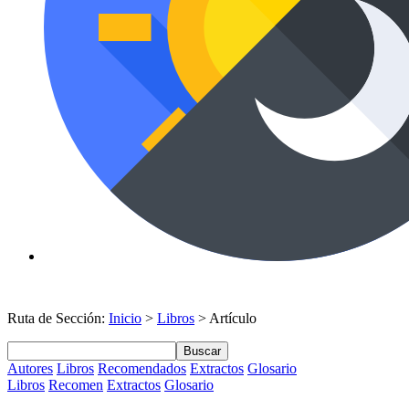
Ruta de Sección:
Inicio
>
Libros
> Artículo
Buscar
Autores
Libros
Recomendados
Extractos
Glosario
Libros
Recomen
Extractos
Glosario