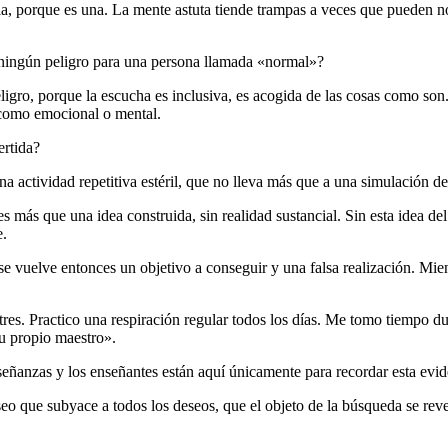
la, porque es una. La mente astuta tiende trampas a veces que pueden no
a ningún peligro para una persona llamada «normal»?
ligro, porque la escucha es inclusiva, es acogida de las cosas como so
, como emocional o mental.
ertida?
na actividad repetitiva estéril, que no lleva más que a una simulación d
es más que una idea construida, sin realidad sustancial. Sin esta idea d
e.
e vuelve entonces un objetivo a conseguir y una falsa realización. Mien
res. Practico una respiración regular todos los días. Me tomo tiempo du
u propio maestro».
nseñanzas y los enseñantes están aquí únicamente para recordar esta e
seo que subyace a todos los deseos, que el objeto de la búsqueda se reve