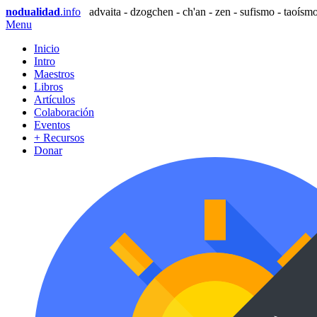
nodualidad
.info
advaita - dzogchen - ch'an - zen - sufismo - taoísmo
Menu
Inicio
Intro
Maestros
Libros
Artículos
Colaboración
Eventos
+ Recursos
Donar