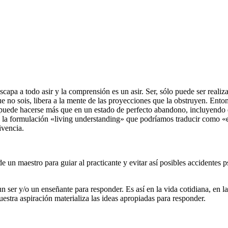
capa a todo asir y la comprensión es un asir. Ser, sólo puede ser reali
e no sois, libera a la mente de las proyecciones que la obstruyen. Enton
 no puede hacerse más que en un estado de perfecto abandono, incluyen
ba la formulación «living understanding» que podríamos traducir como «
ivencia.
de un maestro para guiar al practicante y evitar así posibles accidentes 
un ser y/o un enseñante para responder. Es así en la vida cotidiana, en
uestra aspiración materializa las ideas apropiadas para responder.