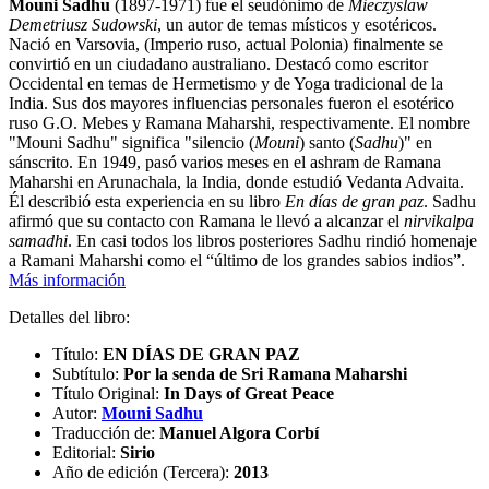
Mouni Sadhu
(1897-1971) fue el seudónimo de
Mieczyslaw
Demetriusz Sudowski
, un autor de temas místicos y esotéricos.
Nació en Varsovia, (Imperio ruso, actual Polonia) finalmente se
convirtió en un ciudadano australiano. Destacó como escritor
Occidental en temas de Hermetismo y de Yoga tradicional de la
India. Sus dos mayores influencias personales fueron el esotérico
ruso G.O. Mebes y Ramana Maharshi, respectivamente. El nombre
"Mouni Sadhu" significa "silencio (
Mouni
) santo (
Sadhu
)" en
sánscrito. En 1949, pasó varios meses en el ashram de Ramana
Maharshi en Arunachala, la India, donde estudió Vedanta Advaita.
Él describió esta experiencia en su libro
En días de gran paz
. Sadhu
afirmó que su contacto con Ramana le llevó a alcanzar el
nirvikalpa
samadhi
. En casi todos los libros posteriores Sadhu rindió homenaje
a Ramani Maharshi como el “último de los grandes sabios indios”.
Más información
Detalles del libro:
Título:
EN DÍAS DE GRAN PAZ
Subtítulo:
Por la senda de Sri Ramana Maharshi
Título Original:
In Days of Great Peace
Autor:
Mouni Sadhu
Traducción de:
Manuel Algora Corbí
Editorial:
Sirio
Año de edición (Tercera):
2013