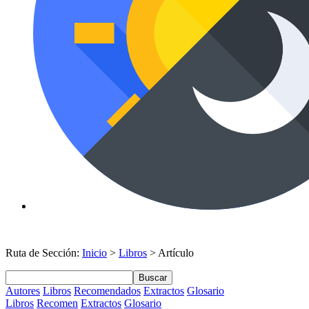
Ruta de Sección:
Inicio
>
Libros
> Artículo
Buscar
Autores
Libros
Recomendados
Extractos
Glosario
Libros
Recomen
Extractos
Glosario