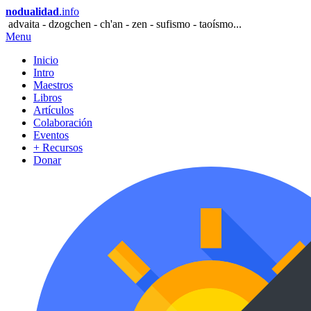
nodualidad
.info
advaita - dzogchen - ch'an - zen - sufismo - taoísmo...
Menu
Inicio
Intro
Maestros
Libros
Artículos
Colaboración
Eventos
+ Recursos
Donar