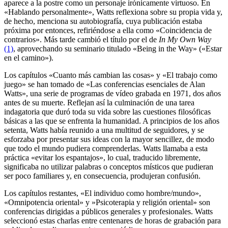
aparece a la postre como un personaje irónicamente virtuoso. En
«Hablando personalmente», Watts reflexiona sobre su propia vida y,
de hecho, menciona su autobiografía, cuya publicación estaba
próxima por entonces, refiriéndose a ella como «Coincidencia de
contrarios». Más tarde cambió el título por el de
In My Own Way
(1)
, aprovechando su seminario titulado «Being in the Way» («Estar
en el camino»).
Los capítulos «Cuanto más cambian las cosas» y «El trabajo como
juego» se han tomado de «Las conferencias esenciales de Alan
Watts», una serie de programas de vídeo grabada en 1971, dos años
antes de su muerte. Reflejan así la culminación de una tarea
indagatoria que duró toda su vida sobre las cuestiones filosóficas
básicas a las que se enfrenta la humanidad. A principios de los años
setenta, Watts había reunido a una multitud de seguidores, y se
esforzaba por presentar sus ideas con la mayor sencillez, de modo
que todo el mundo pudiera comprenderlas. Watts llamaba a esta
práctica «evitar los espantajos», lo cual, traducido libremente,
significaba no utilizar palabras o conceptos místicos que pudieran
ser poco familiares y, en consecuencia, produjeran confusión.
Los capítulos restantes, «El individuo como hombre/mundo»,
«Omnipotencia oriental» y »Psicoterapia y religión oriental» son
conferencias dirigidas a públicos generales y profesionales. Watts
seleccionó estas charlas entre centenares de horas de grabación para