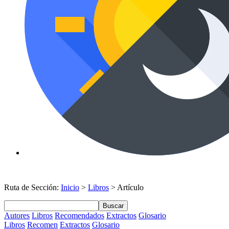
Ruta de Sección:
Inicio
>
Libros
> Artículo
Buscar
Autores
Libros
Recomendados
Extractos
Glosario
Libros
Recomen
Extractos
Glosario