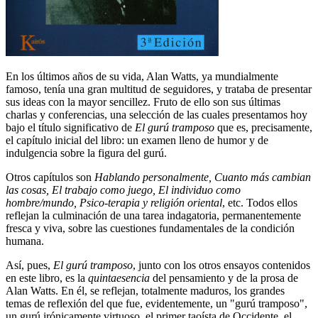
En los últimos años de su vida, Alan Watts, ya mundialmente
famoso, tenía una gran multitud de seguidores, y trataba de presentar
sus ideas con la mayor sencillez. Fruto de ello son sus últimas
charlas y conferencias, una selección de las cuales presentamos hoy
bajo el título significativo de
El gurú tramposo
que es, precisamente,
el capítulo inicial del libro: un examen lleno de humor y de
indulgencia sobre la figura del gurú.
Otros capítulos son
Hablando personalmente, Cuanto más cambian
las cosas, El trabajo como juego, El individuo como
hombre/mundo, Psico-terapia y religión oriental
, etc. Todos ellos
reflejan la culminación de una tarea indagatoria, permanentemente
fresca y viva, sobre las cuestiones fundamentales de la condición
humana.
Así, pues,
El gurú tramposo
, junto con los otros ensayos contenidos
en este libro, es la
quintaesencia
del pensamiento y de la prosa de
Alan Watts. En él, se reflejan, totalmente maduros, los grandes
temas de reflexión del que fue, evidentemente, un "gurú tramposo",
un gurú irónicamente virtuoso, el primer taoísta de Occidente, el