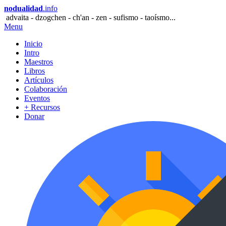
nodualidad
.info
advaita - dzogchen - ch'an - zen - sufismo - taoísmo...
Menu
Inicio
Intro
Maestros
Libros
Artículos
Colaboración
Eventos
+ Recursos
Donar