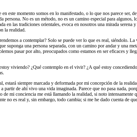
e en este momento somos en lo manifestado, o lo que nos parece ser, d
da persona. No es un método, no es un camino especial para algunos, los
a en las tradiciones orientales, evoca en nosotros una mirada serena y s
 la realidad.
demos a contemplar? Solo se puede ver lo que es real, siéndolo. La v
que suponga una persona separada, con un camino por andar y una met
e solemos pasar por alto, preocupados como estamos en ser eficaces y ll
ra estoy viviendo? ¿Qué contemplo en el vivir? ¿A qué estoy concedien
as.
social, estará siempre marcada y deformada por mi concepción de la rea
y a partir de ahí vivo una vida imaginada. Parece que no pasa nada, po
 de mi conciencia me está llamando la realidad, si noto intensamente qu
nte no es real y, sin embargo, todo cambia; si me he dado cuenta de qu