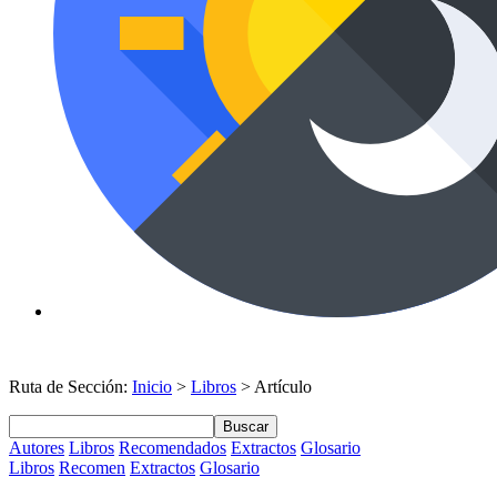
Ruta de Sección:
Inicio
>
Libros
> Artículo
Buscar
Autores
Libros
Recomendados
Extractos
Glosario
Libros
Recomen
Extractos
Glosario