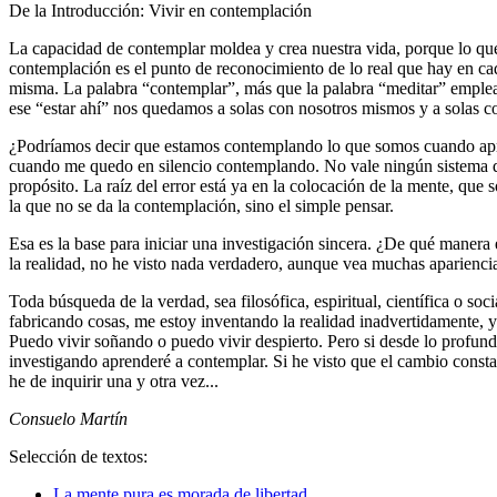
De la Introducción: Vivir en contemplación
La capacidad de contemplar moldea y crea nuestra vida, porque lo qu
contemplación es el punto de reconocimiento de lo real que hay en ca
misma. La palabra
contemplar
, más que la palabra
meditar
emplead
ese
estar ahí
nos quedamos a solas con nosotros mismos y a solas con
¿Podríamos decir que estamos contemplando lo que somos cuando apren
cuando me quedo en silencio contemplando. No vale ningún sistema 
propósito. La raíz del error está ya en la colocación de la mente, qu
la que no se da la contemplación, sino el simple pensar.
Esa es la base para iniciar una investigación sincera. ¿De qué mane
la realidad, no he visto nada verdadero, aunque vea muchas aparienci
Toda búsqueda de la verdad, sea filosófica, espiritual, científica o 
fabricando cosas, me estoy inventando la realidad inadvertidamente, 
Puedo vivir soñando o puedo vivir despierto. Pero si desde lo profundo
investigando aprenderé a contemplar. Si he visto que el cambio consta
he de inquirir una y otra vez...
Consuelo Martín
Selección de textos:
La mente pura es morada de libertad