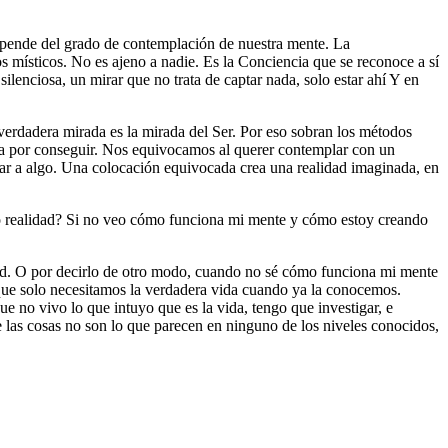
epende del grado de contemplación de nuestra mente. La
 místicos. No es ajeno a nadie. Es la Conciencia que se reconoce a sí
ilenciosa, un mirar que no trata de captar nada, solo estar ahí Y en
erdadera mirada es la mirada del Ser. Por eso sobran los métodos
a por conseguir. Nos equivocamos al querer contemplar con un
egar a algo. Una colocación equivocada crea una realidad imaginada, en
do realidad? Si no veo cómo funciona mi mente y cómo estoy creando
lidad. O por decirlo de otro modo, cuando no sé cómo funciona mi mente
rque solo necesitamos la verdadera vida cuando ya la conocemos.
e no vivo lo que intuyo que es la vida, tengo que investigar, e
e las cosas no son lo que parecen en ninguno de los niveles conocidos,