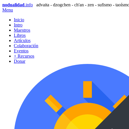
nodualidad
.info
advaita - dzogchen - ch'an - zen - sufismo - taoísmo
Menu
Inicio
Intro
Maestros
Libros
Artículos
Colaboración
Eventos
+ Recursos
Donar