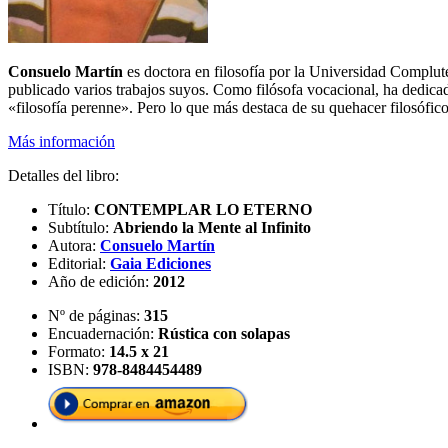
Consuelo Martín
es doctora en filosofía por la Universidad Compluten
publicado varios trabajos suyos. Como filósofa vocacional, ha dedicado
«filosofía perenne». Pero lo que más destaca de su quehacer filosófico
Más información
Detalles del libro:
Título:
CONTEMPLAR LO ETERNO
Subtítulo:
Abriendo la Mente al Infinito
Autora:
Consuelo Martín
Editorial:
Gaia Ediciones
Año de edición:
2012
Nº de páginas:
315
Encuadernación:
Rústica con solapas
Formato:
14.5 x 21
ISBN:
978-8484454489