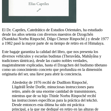
El Dr. Capriles, Catedrático de Estudios Orientales, ha estudiado
desde los años setenta con diversos maestros de Dzogchén
(Namkhai Norbu Rinpoché, Dilgo Chenze Rinpoché.) y desde 1977
a 1982 pasó la mayor parte de su tiempo de retiro en el Himalaya.
Este bagaje garantiza la calidad del libro, que nos presenta los
diversos vehículos y escuelas budistas (Theravâda, Mahâyâna y
tradiciones tántricas), desde las cuatro nobles verdades,
magistralmente explicadas, hasta el Dzogchen del budismo tibetano
como un conocimiento concreto que profundiza en la dimensión
originaria del ser, una llave para abrir la conciencia.
Alrededor de 1976 recibí de Dudllom Rinpoché,
Lligdräll Îeshe Dorlle, minuciosas instrucciones para
retiro, amén de una enorme cantidad de transmisiones,
mientras que de su hijo Thinle Norbu Rinpoché recibí
las instrucciones específicas para la práctica del tekchö.
Desde entonces esta última ha sido mi práctica
principal, a la que me dediqué en retiro en las alturas de