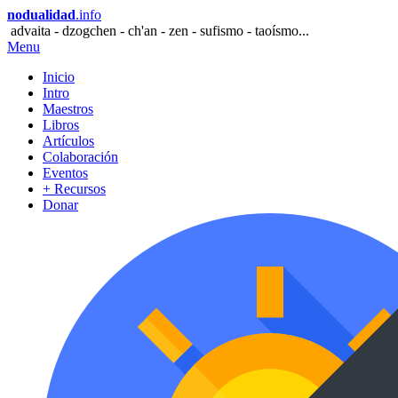
nodualidad
.info
advaita - dzogchen - ch'an - zen - sufismo - taoísmo...
Menu
Inicio
Intro
Maestros
Libros
Artículos
Colaboración
Eventos
+ Recursos
Donar