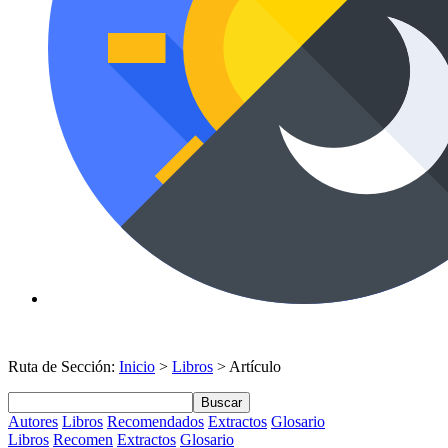
Ruta de Sección:
Inicio
>
Libros
> Artículo
Buscar
Autores
Libros
Recomendados
Extractos
Glosario
Libros
Recomen
Extractos
Glosario