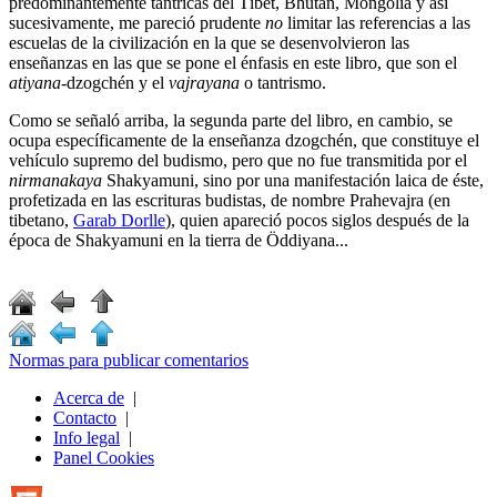
predominantemente tántricas del Tíbet, Bhután, Mongolia y así
sucesivamente, me pareció prudente
no
limitar las referencias a las
escuelas de la civilización en la que se desenvolvieron las
enseñanzas en las que se pone el énfasis en este libro, que son el
atiyana
-dzogchén y el
vajrayana
o tantrismo.
Como se señaló arriba, la segunda parte del libro, en cambio, se
ocupa específicamente de la enseñanza dzogchén, que constituye el
vehículo supremo del budismo, pero que no fue transmitida por el
nirmanakaya
Shakyamuni, sino por una manifestación laica de éste,
profetizada en las escrituras budistas, de nombre Prahevajra (en
tibetano,
Garab Dorlle
), quien apareció pocos siglos después de la
época de Shakyamuni en la tierra de Öddiyana...
Normas para publicar comentarios
Acerca de
|
Contacto
|
Info legal
|
Panel Cookies