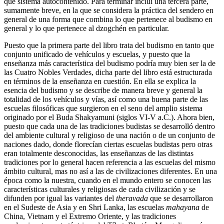
que sistema autocontenido. Para terminar incluí una tercera parte,
sumamente breve, en la que se considera la práctica del sendero en
general de una forma que combina lo que pertenece al budismo en
general y lo que pertenece al dzogchén en particular.
Puesto que la primera parte del libro trata del budismo en tanto que
conjunto unificado de vehículos y escuelas, y puesto que la
enseñanza más característica del budismo podría muy bien ser la de
las Cuatro Nobles Verdades, dicha parte del libro está estructurada
en términos de la enseñanza en cuestión. En ella se explica la
esencia del budismo y se describe de manera breve y general la
totalidad de los vehículos y vías, así como una buena parte de las
escuelas filosóficas que surgieron en el seno del amplio sistema
originado por el Buda Shakyamuni (siglos VI-V a.C.). Ahora bien,
puesto que cada una de las tradiciones budistas se desarrolló dentro
del ambiente cultural y religioso de una nación o de un conjunto de
naciones dado, donde florecían ciertas escuelas budistas pero otras
eran totalmente desconocidas, las enseñanzas de las distintas
tradiciones por lo general hacen referencia a las escuelas del mismo
ámbito cultural, mas no así a las de civilizaciones diferentes. En una
época como la nuestra, cuando en el mundo entero se conocen las
características culturales y religiosas de cada civilización y se
difunden por igual las variantes del
theravada
que se desarrollaron
en el Sudeste de Asia y en Shri Lanka, las escuelas
mahayana
de
China, Vietnam y el Extremo Oriente, y las tradiciones