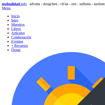
nodualidad
.info
advaita - dzogchen - ch'an - zen - sufismo - taoísmo
Menu
Inicio
Intro
Maestros
Libros
Artículos
Colaboración
Eventos
+ Recursos
Donar