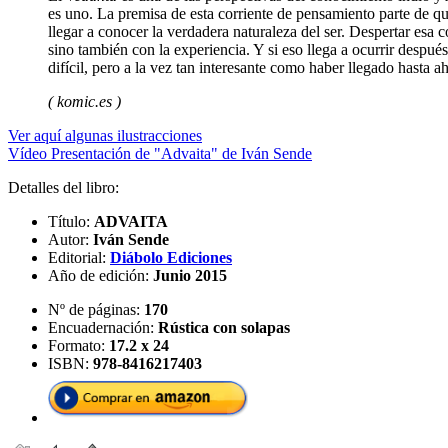
es uno. La premisa de esta corriente de pensamiento parte de qu
llegar a conocer la verdadera naturaleza del ser. Despertar esa 
sino también con la experiencia. Y si eso llega a ocurrir despué
difícil, pero a la vez tan interesante como haber llegado hasta ah
( komic.es )
Ver aquí algunas ilustracciones
Vídeo Presentación de "Advaita" de Iván Sende
Detalles del libro:
Título:
ADVAITA
Autor:
Iván Sende
Editorial:
Diábolo Ediciones
Año de edición:
Junio 2015
Nº de páginas:
170
Encuadernación:
Rústica con solapas
Formato:
17.2 x 24
ISBN:
978-8416217403