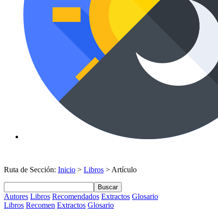
Ruta de Sección:
Inicio
>
Libros
> Artículo
Buscar
Autores
Libros
Recomendados
Extractos
Glosario
Libros
Recomen
Extractos
Glosario