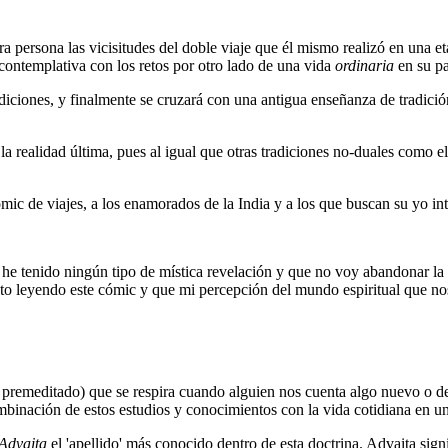
a persona las vicisitudes del doble viaje que él mismo realizó en una etap
contemplativa con los retos por otro lado de una vida
ordinaria
en su pa
adiciones, y finalmente se cruzará con una antigua enseñanza de tradició
la realidad última, pues al igual que otras tradiciones no-duales como e
ic de viajes, a los enamorados de la India y a los que buscan su yo int
he tenido ningún tipo de mística revelación y que no voy abandonar la li
 leyendo este cómic y que mi percepción del mundo espiritual que nos 
es premeditado) que se respira cuando alguien nos cuenta algo nuevo o d
combinación de estos estudios y conocimientos con la vida cotidiana en u
Advaita
el 'apellido' más conocido dentro de esta doctrina. Advaita sign