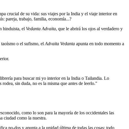
a crucial de su vida: sus viajes por la India y el viaje interior en
ís: pareja, trabajo, familia, economía...?
n hinduista, el
Vedanta Advaita
, que le abrirá los ojos al verdadero y
l taoísmo o el sufismo, el
Advaita Vedanta
apunta en todo momento a
erior.
brería para buscar mi yo interior en la India o Tailandia. Lo
rodea, sin duda, no es la misma que antes de leerlo."
esconocido, como lo son para la mayoría de los occidentales las
na ciudad como la nuestra.
ifica no-dos y apunta a la unidad última de todas las cosas: todo